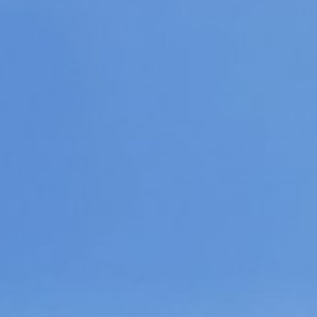
YouTube
Booking&More
Anbieter:
feratel media technologies AG
Zweck:
Bereitstellen von Datensätzen für
Veranstaltungen und Unterkünfte