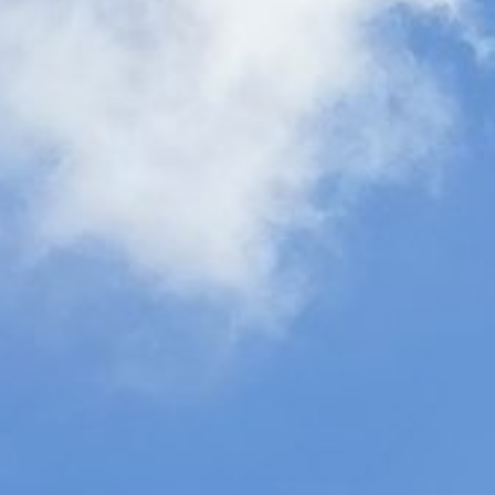
Name:
cookie_consent
Anbieter:
Sankt Wendeler Land Touristik
Zweck:
Speichern von Consent-Einstellungen
EXTERNE DIENSTE
Inhalte von externen Plattformen werden
standardmäßig blockiert. Wenn Cookies von
externen Medien akzeptiert werden, bedarf der
Zugriff auf diese Inhalte keiner manuellen
Zustimmung mehr.